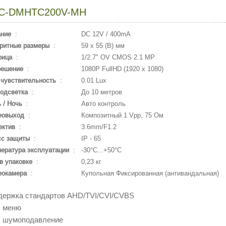
C-DMHTC200V-MH
ание
:
DC 12V / 400mA
ритные размеры
:
59 х 55 (В) мм
рица
:
1/2.7" OV CMOS 2.1 MP
решение
:
1080P FullHD (1920 x 1080)
чувствительность
:
0.01 Lux
одсветка
:
До 10 метров
 / Ночь
:
Авто контроль
еовыход
:
Композитный 1 Vpp, 75 Ом
ектив
:
3.6mm/F1.2
сс защиты
:
IP - 65
ература эксплуатации
:
-30°С...+50°С
в упаковке
:
0,23 кг
еокамера
:
Купольная Фиксированная (антивандальная)
держка стандартов AHD/TVI/CVI/CVBS
D меню
R шумоподавление