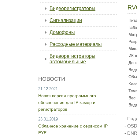
RV
Видеорегистраторы
Сигнализации
Пит
Габа
Домофоны
Мат
Раз
Расходные материалы
Мин.
Видеорегистраторы
ИК п
автомобильные
День
Вид
Объ
НОВОСТИ
Кла
21.12.2021
Темп
Новая версия программного
Вес 
обеспечения для IP камер и
Вид
регистраторов
- Под
23.01.2019
- OS
Облачное хранение с сервисом IP
EYE
- DN