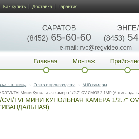
Как купить
Доставка
Гарантия
САРАТОВ
ЭНГЕ
65-60-60
54
(8452)
(8453)
e-mail: rvc@regvideo.com
Главная
Монтаж
Прайс-ли
вная страница
Снято с производства
AHD камеры
HD/CVI/TVI Мини Купольная камера 1/2.7" OV CMOS 2.1MP (Антивандаль
/CVI/TVI МИНИ КУПОЛЬНАЯ КАМЕРА 1/2.7" O
ТИВАНДАЛЬНАЯ)