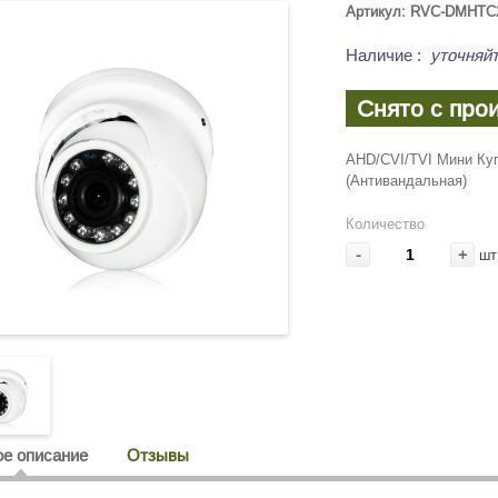
Артикул: RVC-DMHTC
Наличие
:
уточняйт
Снято с про
AHD/CVI/TVI Мини Ку
(Антивандальная)
Количество
-
+
шт
е описание
Отзывы