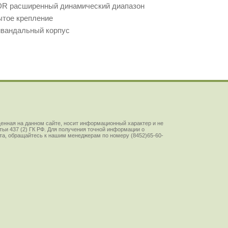
R расширенный динамический диапазон
ытое крепление
ивандальный корпус
енная на данном сайте, носит информационный характер и не
ьи 437 (2) ГК РФ. Для получения точной информации о
йста, обращайтесь к нашим менеджерам по номеру (8452)65-60-