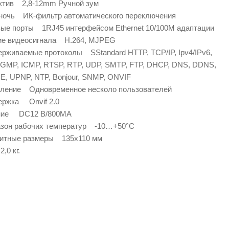
ктив 2,8-12mm Ручной зум
ночь ИК-фильтр автоматического переключения
ые порты 1RJ45 интерфейсом Ethernet 10/100M адаптации
ие видеосигнала H.264, MJPEG
рживаемые протоколы SStandard HTTP, TCP/IP, Ipv4/IPv6,
IGMP, ICMP, RTSP, RTP, UDP, SMTP, FTP, DHCP, DNS, DDNS,
, UPNP, NTP, Bonjour, SNMP, ONVIF
ление Одновременное несколо пользователей
ержка Onvif 2.0
ние DC12 В/800МА
азон рабочих температур -10…+50°С
ритные размеры 135x110 мм
,0 кг.