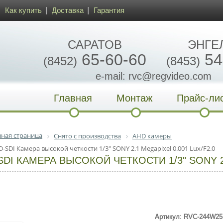
Как купить
Доставка
Гарантия
САРАТОВ
ЭНГЕ
65-60-60
54
(8452)
(8453)
e-mail: rvc@regvideo.com
Главная
Монтаж
Прайс-ли
вная страница
Снято с производства
AHD камеры
-SDI Камера высокой четкости 1/3" SONY 2.1 Megapixel 0.001 Lux/F2.0
SDI КАМЕРА ВЫСОКОЙ ЧЕТКОСТИ 1/3" SONY 2.
Артикул: RVC-244W25