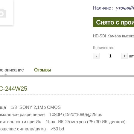
Наличие
:
уточняйт
Снято с про
HD-SDI Камера высокой
Количество
-
+
шт
е описание
Отзывы
C-244W25
ица 1/3" SONY 2,1Mp CMOS
мальное разрешение 1080P (1920*1080)@25fps
вительности при Ик 1Lux, ИК-25 метров (?5х30 ИК-диодов)
ношение сигнала/шума >50 bd