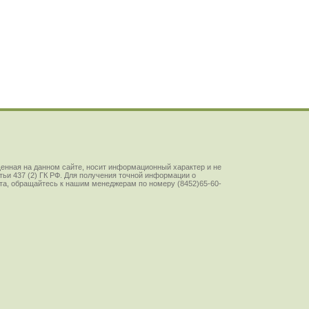
енная на данном сайте, носит информационный характер и не
ьи 437 (2) ГК РФ. Для получения точной информации о
йста, обращайтесь к нашим менеджерам по номеру (8452)65-60-