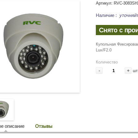
Артикул: RVC-3083SH
Наличие
:
уточняйт
Снято с про
Купольная Фиксирован
Lux/F2.0
Количество
-
+
шт
е описание
Отзывы