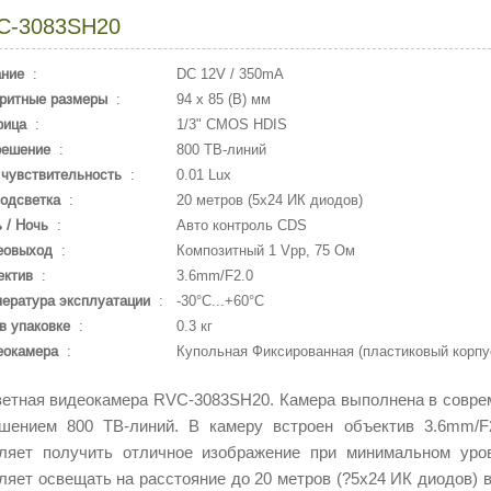
C-3083SH20
ание
:
DC 12V / 350mA
ритные размеры
:
94 х 85 (В) мм
рица
:
1/3" CMOS HDIS
решение
:
800 ТВ-линий
чувствительность
:
0.01 Lux
одсветка
:
20 метров (5х24 ИК диодов)
 / Ночь
:
Авто контроль CDS
еовыход
:
Композитный 1 Vpp, 75 Ом
ектив
:
3.6mm/F2.0
ература эксплуатации
:
-30°С...+60°С
в упаковке
:
0.3 кг
еокамера
:
Купольная Фиксированная (пластиковый корпу
ая видеокамера RVC-3083SH20. Камера выполнена в совреме
шением 800 ТВ-линий. В камеру встроен объектив 3.6mm/F2
ляет получить отличное изображение при минимальном уров
ляет освещать на расстояние до 20 метров (?5х24 ИК диодов) 