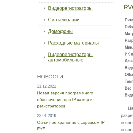
RV
Видеорегистраторы
Сигнализации
Пит
Габа
Домофоны
Мат
Раз
Расходные материалы
Мин.
Видеорегистраторы
ИК п
автомобильные
День
Вид
Объ
НОВОСТИ
Темп
21.12.2021
Вес 
Новая версия программного
Вид
обеспечения для IP камер и
регистраторов
Цветн
разре
23.01.2019
Облачное хранение с сервисом IP
позво
EYE
позво