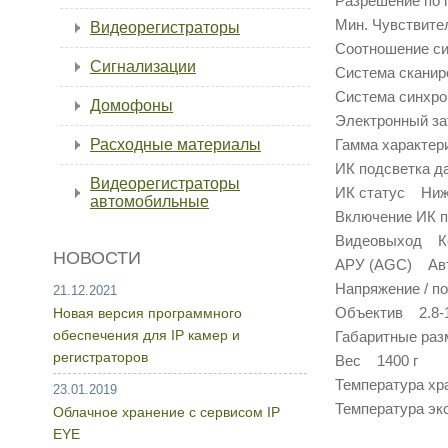
Разрешение по 
Мин. Чувствите
Видеорегистраторы
Соотношение с
Сигнализации
Система сканир
Система синхр
Домофоны
Электронный зат
Расходные материалы
Гамма характер
ИК подсветка д
Видеорегистраторы
ИК статус Ниж
автомобильные
Включение ИК 
Видеовыход Ко
НОВОСТИ
АРУ (AGC) Ав
Напряжение / п
21.12.2021
Объектив 2.8-1
Новая версия программного
обеспечения для IP камер и
Габаритные раз
регистраторов
Вес 1400 г
Температура х
23.01.2019
Температура э
Облачное хранение с сервисом IP
EYE