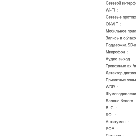
Сетевой интерф
Wi-Fi
:
Сетевые проток
ONVIF
:
Мобильное при
Запись в облако
Поддержка SD-
Микрофон
:
Аудио выход
:
Тревожные вх./
Детектор движе
Приватные зоны
WDR
:
Шумоподавлени
Баланс белого
BLC
:
ROI
:
Антитуман
:
POE
:
Питание
: