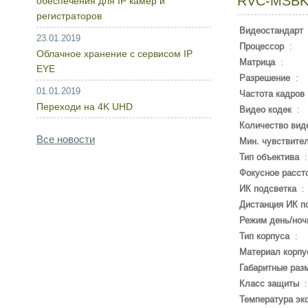
RVC-MSBK
обеспечения для IP камер и
регистраторов
Видеостандарт
23.01.2019
Процессор
:
Облачное хранение с сервисом IP
Матрица
:
EYE
Разрешение
:
01.01.2019
Частота кадров
Переходи на 4K UHD
Видео кодек
:
Количество вид
Все новости
Мин. чувствите
Тип объектива
Фокусное расст
ИК подсветка
:
Дистанция ИК п
Режим день/ноч
Тип корпуса
:
Материал корпу
Габаритные раз
Класс защиты
Температура эк