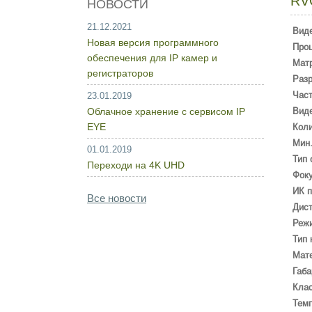
RV
НОВОСТИ
21.12.2021
Вид
Новая версия программного
Про
обеспечения для IP камер и
Мат
регистраторов
Раз
Част
23.01.2019
Облачное хранение с сервисом IP
Виде
EYE
Коли
Мин.
01.01.2019
Тип 
Переходи на 4K UHD
Фоку
ИК п
Все новости
Дист
Режи
Тип 
Мате
Габа
Кла
Темп