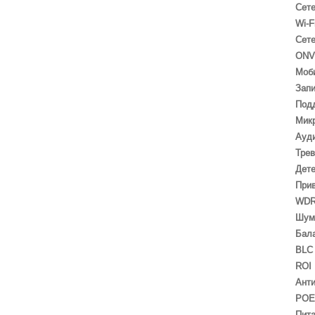
Сет
Wi-F
Сет
ONV
Моб
Запи
Под
Мик
Ауд
Трев
Дете
При
WD
Шум
Бала
BLC
ROI
Ант
POE
Пит