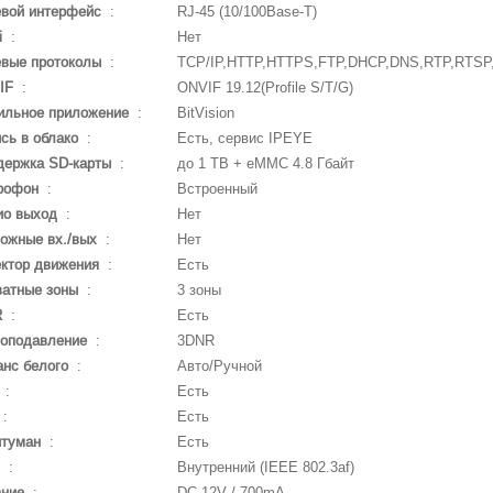
евой интерфейс
:
RJ-45 (10/100Base-T)
i
:
Нет
евые протоколы
:
TCP/IP,HTTP,HTTPS,FTP,DHCP,DNS,RTP,RTSP
IF
:
ONVIF 19.12(Profile S/T/G)
ильное приложение
:
BitVision
сь в облако
:
Есть, сервис IPEYE
держка SD-карты
:
до 1 TB + eMMC 4.8 Гбайт
рофон
:
Встроенный
ио выход
:
Нет
ожные вх./вых
:
Нет
ктор движения
:
Есть
ватные зоны
:
3 зоны
R
:
Есть
оподавление
:
3DNR
нс белого
:
Авто/Ручной
:
Есть
:
Есть
итуман
:
Есть
:
Внутренний (IEEE 802.3af)
ание
:
DC 12V / 700mA