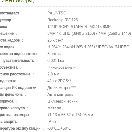
C-FRL800(M)
еостандарт
:
PAL/NTSC
цессор
:
Rockchip RV1126
рица
:
1/2.8" SONY STARVIS IMX415 8MP
решение
:
8MP 4K UHD (3840 x 2160) / 4MP (2560 x 1440) /
ота кадров
:
25 к/сек*
о кодек
:
H.264/H.264+/H.265/H.265+/JPEG/AVI/MJPEG
чество видеопотоков
:
3 потока
 чувствительность
:
0.001 Lux
объектива
:
Фиксированный
сное расстояние
:
2.8 мм
одсветка
:
42µ x 2PCS**
анция ИК подсветки
:
До 25 метров***
м день/ночь
:
Авто контроль
корпуса
:
Цилиндрический
риал корпуса
:
Металл
ритные размеры
:
71.13 x 65.62 x 174.95 мм
сс защиты
:
IP-67
ература эксплуатации
:
-30°С...+50°С