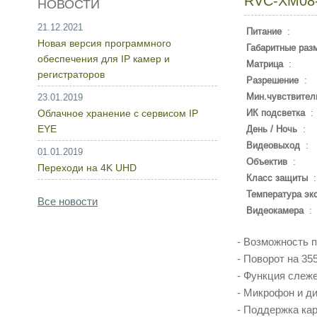
RVC-XM08
НОВОСТИ
21.12.2021
Питание
:
Новая версия программного
Габаритные раз
обеспечения для IP камер и
Матрица
:
регистраторов
Разрешение
:
Мин.чувствител
23.01.2019
Облачное хранение с сервисом IP
ИК подсветка
:
EYE
День / Ночь
:
Видеовыход
:
01.01.2019
Объектив
:
Переходи на 4K UHD
Класс защиты
Температура эк
Все новости
Видеокамера
:
- Возможность 
- Поворот на 35
- Функция слеж
- Микрофон и ди
- Поддержка ка