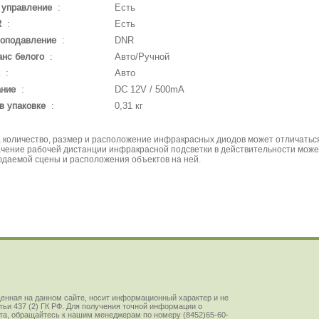
 управление
:
Есть
R
:
Есть
оподавление
:
DNR
нс белого
:
Авто/Ручной
:
Авто
ание
:
DC 12V / 500mA
в упаковке
:
0,31 кг
енная на данном сайте, носит информационный характер и не
ьи 437 (2) ГК РФ. Для получения точной информации о
йста, обращайтесь к нашим менеджерам по номеру (8452)65-60-