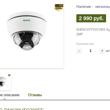
Наличие
:
несколь
2 990 руб.
AHD/CVI/TVI/CVBS Ку
2MP
Количество
-
+
шт
е описание
Отзывы