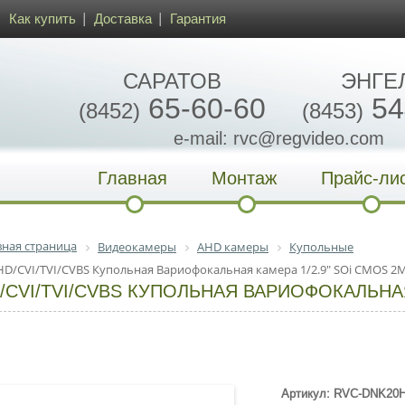
Как купить
Доставка
Гарантия
САРАТОВ
ЭНГЕ
65-60-60
54
(8452)
(8453)
e-mail: rvc@regvideo.com
Главная
Монтаж
Прайс-ли
вная страница
Видеокамеры
AHD камеры
Купольные
HD/CVI/TVI/CVBS Купольная Вариофокальная камера 1/2.9" SOi CMOS 2
/CVI/TVI/CVBS КУПОЛЬНАЯ ВАРИОФОКАЛЬНАЯ
Артикул: RVC-DNK20