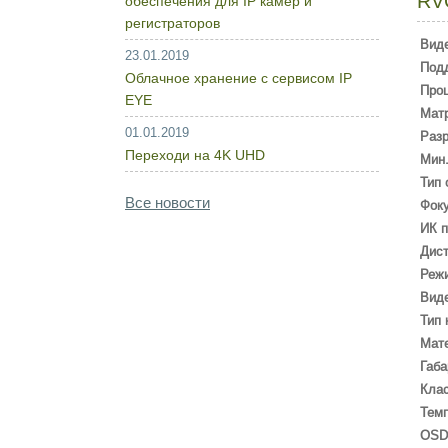
RV
обеспечения для IP камер и
регистраторов
Вид
23.01.2019
Под
Облачное хранение с сервисом IP
Про
EYE
Мат
01.01.2019
Раз
Переходи на 4K UHD
Мин.
Тип 
Все новости
Фоку
ИК п
Дист
Режи
Вид
Тип 
Мате
Габа
Кла
Темп
OSD