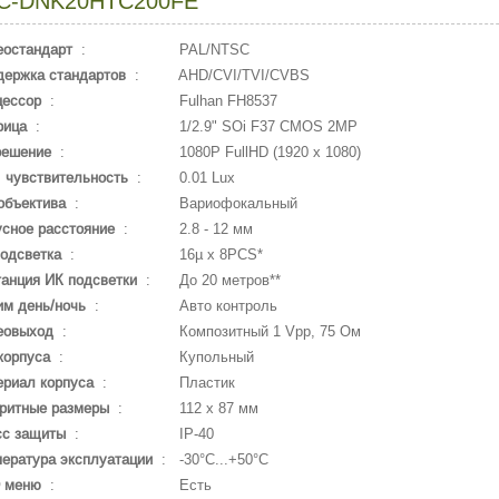
C-DNK20HTC200FE
еостандарт
:
PAL/NTSC
держка стандартов
:
AHD/CVI/TVI/CVBS
цессор
:
Fulhan FH8537
рица
:
1/2.9" SOi F37 CMOS 2MP
решение
:
1080P FullHD (1920 x 1080)
 чувствительность
:
0.01 Lux
объектива
:
Вариофокальный
сное расстояние
:
2.8 - 12 мм
одсветка
:
16µ x 8PCS*
анция ИК подсветки
:
До 20 метров**
м день/ночь
:
Авто контроль
еовыход
:
Композитный 1 Vpp, 75 Ом
корпуса
:
Купольный
риал корпуса
:
Пластик
ритные размеры
:
112 x 87 мм
сс защиты
:
IP-40
ература эксплуатации
:
-30°С...+50°С
 меню
:
Есть