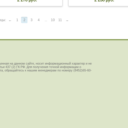
ицы:
←
1
2
3
4
...
10
11
→
енная на данном сайте, носит информационный характер и не
ьи 437 (2) ГК РФ. Для получения точной информации о
йста, обращайтесь к нашим менеджерам по номеру (8452)65-60-