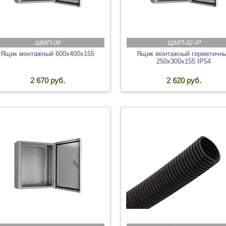
ЩМП-08
ЩМП-02-IP
Ящик монтажный 600х400х155
Ящик монтажный герметичн
250х300х155 IP54
2 670 руб.
2 620 руб.