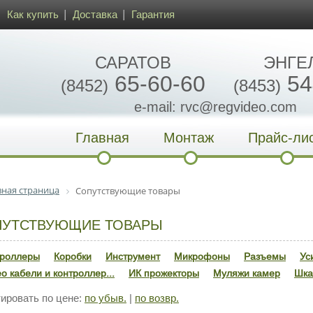
Как купить
Доставка
Гарантия
САРАТОВ
ЭНГЕ
65-60-60
54
(8452)
(8453)
e-mail: rvc@regvideo.com
Главная
Монтаж
Прайс-ли
вная страница
Сопутствующие товары
ПУТСТВУЮЩИЕ ТОВАРЫ
троллеры
Коробки
Инструмент
Микрофоны
Разъемы
Ус
о кабели и контроллер...
ИК прожекторы
Муляжи камер
Шка
ровать по цене:
по убыв.
|
по возвр.