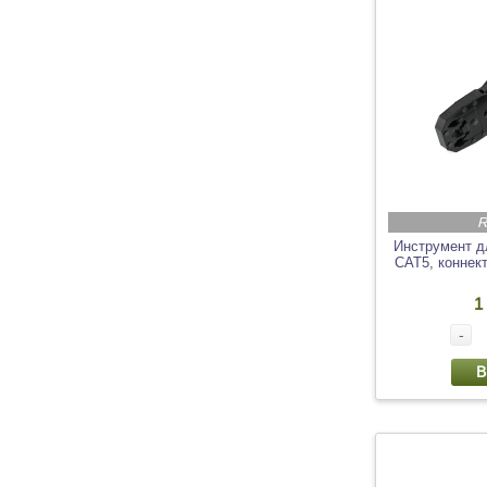
R
Инструмент д
CAT5, коннек
1
-
В