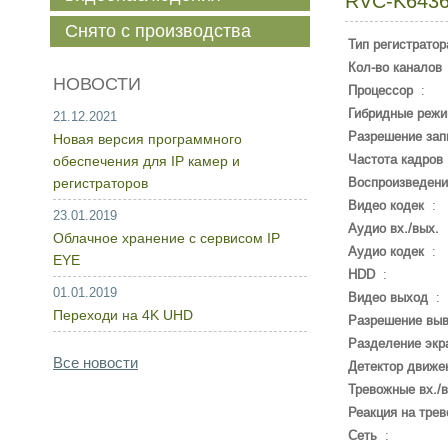
RVC-K643
Снято с производства
Тип регистратор
Кол-во каналов
НОВОСТИ
Процессор
:
Гибридные реж
21.12.2021
Разрешение зап
Новая версия программного
Частота кадров
обеспечения для IP камер и
регистраторов
Воспроизведени
Видео кодек
:
23.01.2019
Аудио вх./вых.
Облачное хранение с сервисом IP
Аудио кодек
:
EYE
HDD
:
01.01.2019
Видео выход
:
Переходи на 4K UHD
Разрешение вы
Разделение экр
Все новости
Детектор движе
Тревожные вх./в
Реакция на трев
Сеть
: