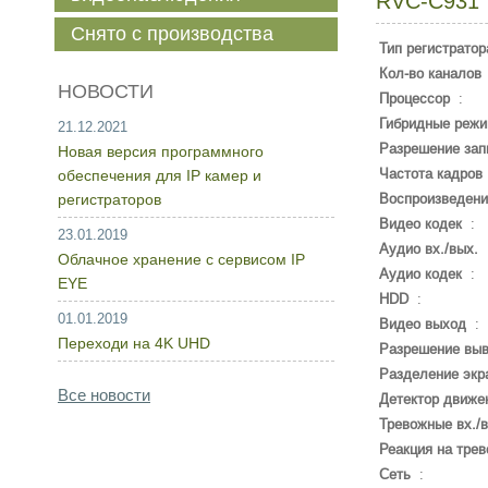
RVC-C931
Снято с производства
Тип регистратор
Кол-во каналов
НОВОСТИ
Процессор
:
Гибридные реж
21.12.2021
Разрешение зап
Новая версия программного
Частота кадров
обеспечения для IP камер и
регистраторов
Воспроизведени
Видео кодек
:
23.01.2019
Аудио вх./вых.
Облачное хранение с сервисом IP
Аудио кодек
:
EYE
HDD
:
01.01.2019
Видео выход
:
Переходи на 4K UHD
Разрешение вы
Разделение экр
Все новости
Детектор движе
Тревожные вх./в
Реакция на трев
Сеть
: