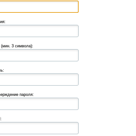
ия:
 (мин. 3 символа):
ь:
ерждение пароля:
: