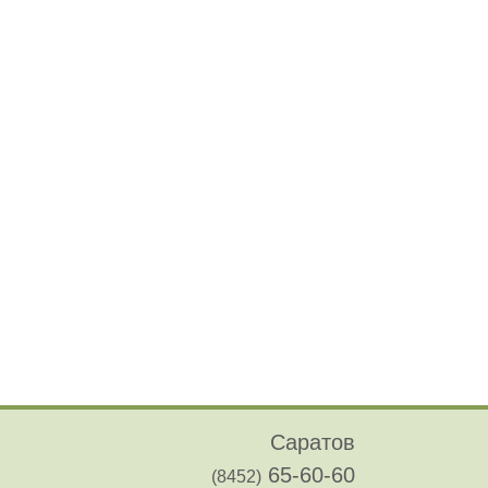
Саратов
65-60-60
(8452)