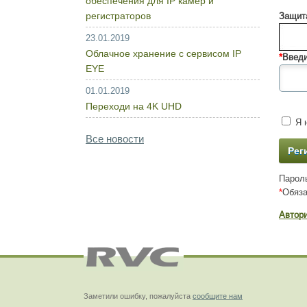
обеспечения для IP камер и
регистраторов
Защита
23.01.2019
Облачное хранение с сервисом IP
*
Введи
EYE
01.01.2019
Переходи на 4K UHD
Я н
Все новости
Пароль
*
Обяза
Автор
Заметили ошибку, пожалуйста
сообщите нам