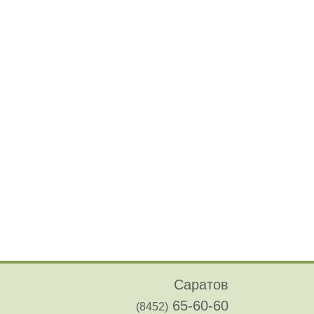
Саратов
65-60-60
(8452)