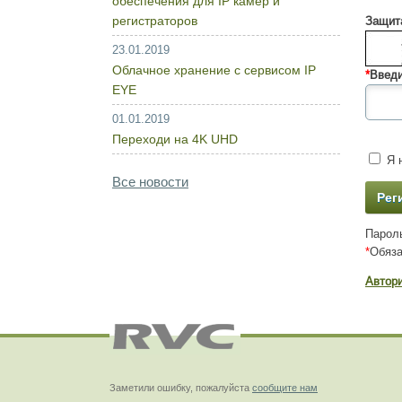
обеспечения для IP камер и
регистраторов
Защита
23.01.2019
Облачное хранение с сервисом IP
*
Введи
EYE
01.01.2019
Переходи на 4K UHD
Я н
Все новости
Пароль
*
Обяза
Автор
Заметили ошибку, пожалуйста
сообщите нам