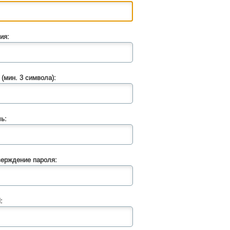
ия:
 (мин. 3 символа):
ь:
ерждение пароля:
: