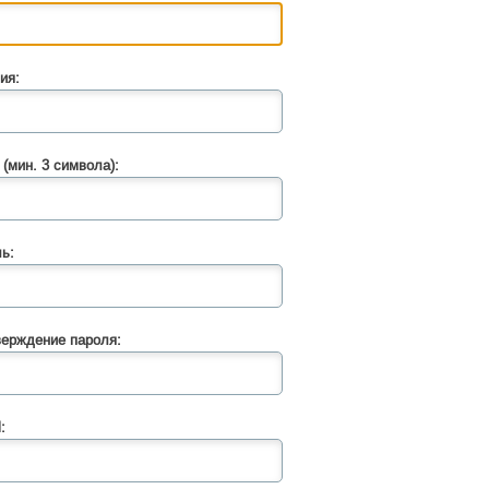
ия:
 (мин. 3 символа):
ь:
ерждение пароля:
: