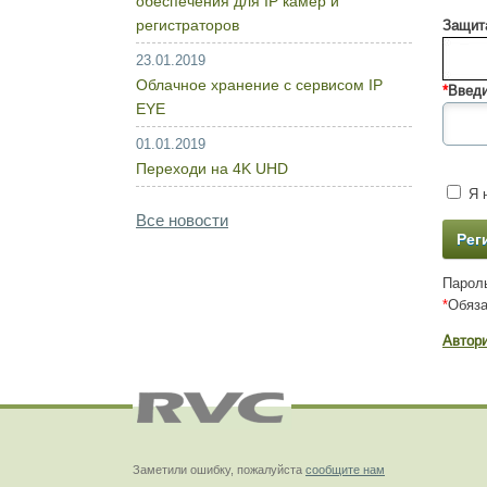
обеспечения для IP камер и
регистраторов
Защита
23.01.2019
Облачное хранение с сервисом IP
*
Введи
EYE
01.01.2019
Переходи на 4K UHD
Я н
Все новости
Пароль
*
Обяза
Автор
Заметили ошибку, пожалуйста
сообщите нам