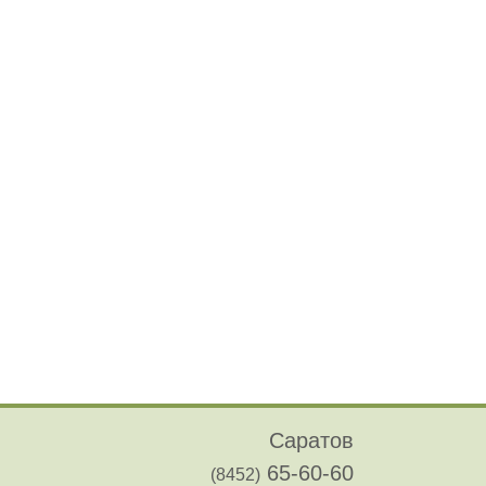
Саратов
65-60-60
(8452)