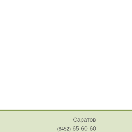
Саратов
65-60-60
(8452)