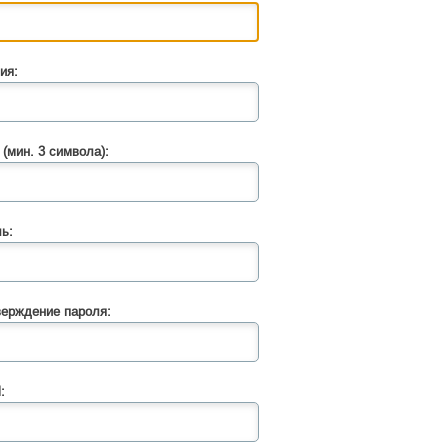
ия:
 (мин. 3 символа):
ь:
ерждение пароля:
: