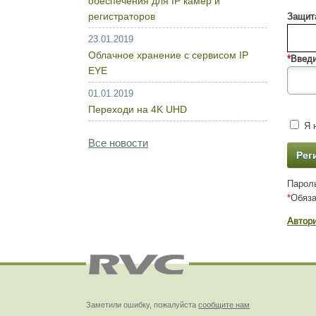
обеспечения для IP камер и
регистраторов
Защита
23.01.2019
Облачное хранение с сервисом IP
*
Введи
EYE
01.01.2019
Переходи на 4K UHD
Я н
Все новости
Пароль
*
Обяза
Автор
Заметили ошибку, пожалуйста
сообщите нам