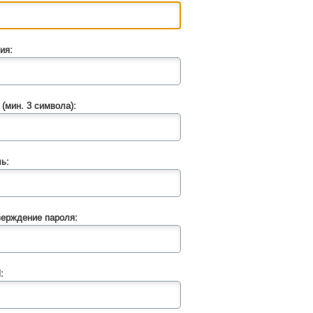
ия:
 (мин. 3 символа):
ь:
ерждение пароля:
: