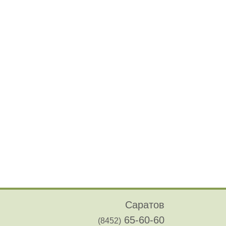
Саратов
65-60-60
(8452)