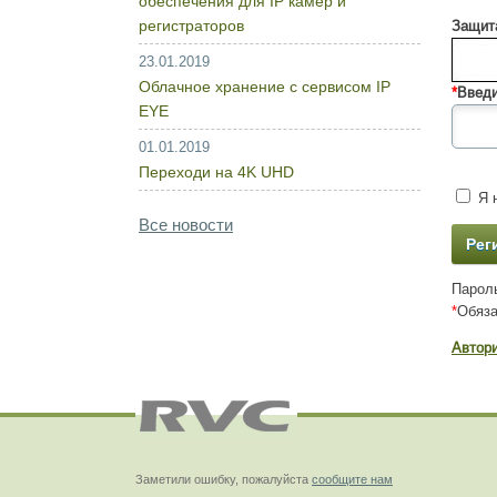
обеспечения для IP камер и
регистраторов
Защита
23.01.2019
Облачное хранение с сервисом IP
*
Введи
EYE
01.01.2019
Переходи на 4K UHD
Я н
Все новости
Пароль
*
Обяза
Автор
Заметили ошибку, пожалуйста
сообщите нам