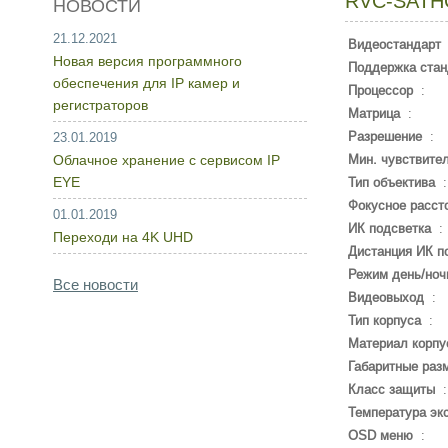
RVC-SATH
НОВОСТИ
21.12.2021
Видеостандарт
Новая версия программного
Поддержка стан
обеспечения для IP камер и
Процессор
:
регистраторов
Матрица
:
Разрешение
:
23.01.2019
Облачное хранение с сервисом IP
Мин. чувствите
EYE
Тип объектива
Фокусное расст
01.01.2019
ИК подсветка
:
Переходи на 4K UHD
Дистанция ИК п
Режим день/ноч
Все новости
Видеовыход
:
Тип корпуса
:
Материал корпу
Габаритные раз
Класс защиты
Температура эк
OSD меню
: