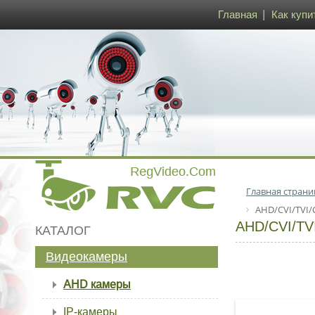
Главная
Как купи
Главная страни
AHD/CVI/TVI/
AHD/CVI/T
КАТАЛОГ
Видеокамеры
AHD камеры
IP-камеры