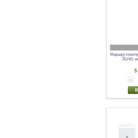
Маршрутизатор
3G/4G м
5
-
В