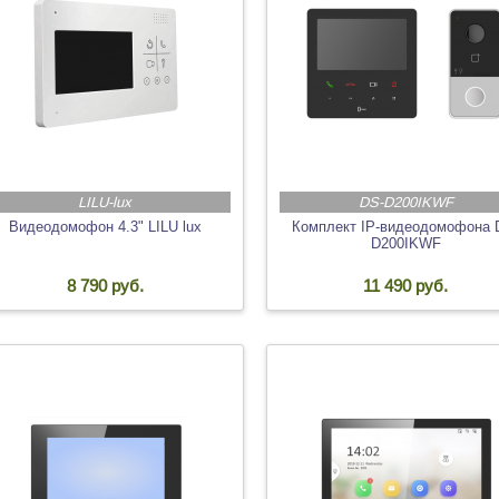
LILU-lux
DS-D200IKWF
Видеодомофон 4.3" LILU lux
Комплект IP-видеодомофона 
D200IKWF
8 790 руб.
11 490 руб.