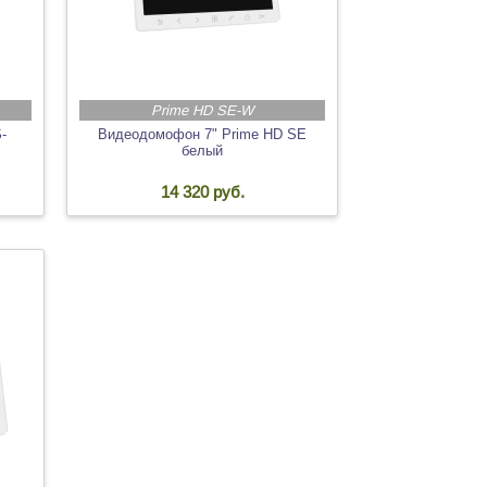
Prime HD SE-W
-
Видеодомофон 7" Prime HD SE
белый
14 320 руб.