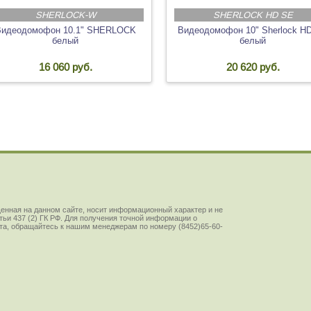
SHERLOCK-W
SHERLOCK HD SE
Видеодомофон 10.1" SHERLOCK
Видеодомофон 10" Sherlock H
белый
белый
16 060 руб.
20 620 руб.
енная на данном сайте, носит информационный характер и не
ьи 437 (2) ГК РФ. Для получения точной информации о
йста, обращайтесь к нашим менеджерам по номеру (8452)65-60-