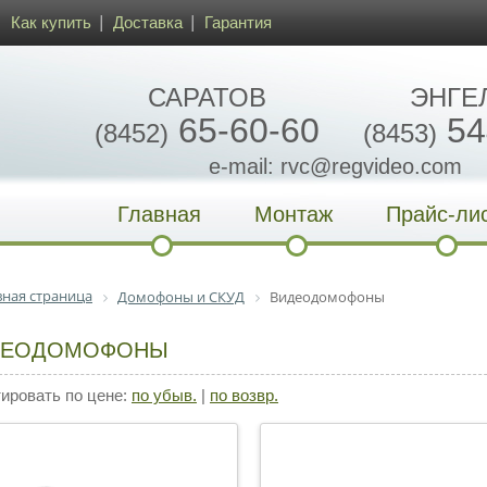
Как купить
Доставка
Гарантия
САРАТОВ
ЭНГЕ
65-60-60
54
(8452)
(8453)
e-mail: rvc@regvideo.com
Главная
Монтаж
Прайс-ли
вная страница
Домофоны и СКУД
Видеодомофоны
ДЕОДОМОФОНЫ
ровать по цене:
по убыв.
|
по возвр.