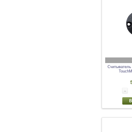
Считыватель
TouchM
-
В