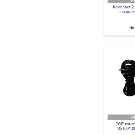
R
Комплект 2
передатч
Нет
R
POE комму
10/100/10