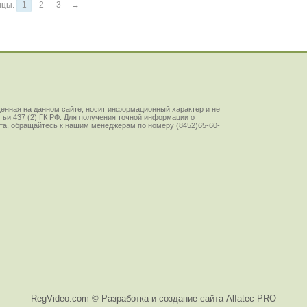
ицы:
1
2
3
→
енная на данном сайте, носит информационный характер и не
ьи 437 (2) ГК РФ. Для получения точной информации о
йста, обращайтесь к нашим менеджерам по номеру (8452)65-60-
RegVideo.com ©
Разработка и создание сайта Alfatec-PRO