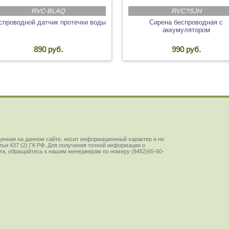
RVC-BLAQ
RVC?SJH
спроводной датчик протечки воды
Сирена беспроводная с
аккумулятором
890 руб.
990 руб.
енная на данном сайте, носит информационный характер и не
ьи 437 (2) ГК РФ. Для получения точной информации о
йста, обращайтесь к нашим менеджерам по номеру (8452)65-60-