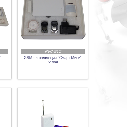
RVC-G1C
"
GSM сигнализация "Смарт Мини"
белая