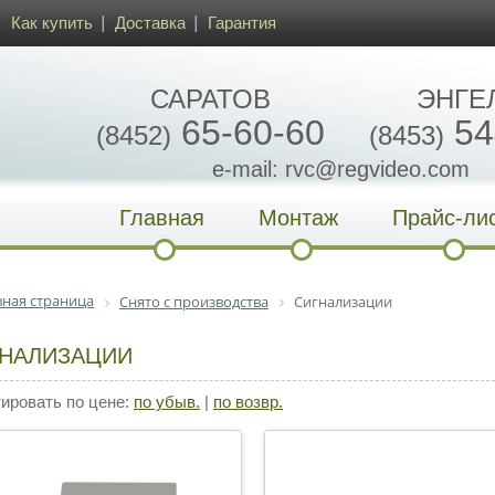
Как купить
Доставка
Гарантия
САРАТОВ
ЭНГЕ
65-60-60
54
(8452)
(8453)
e-mail: rvc@regvideo.com
Главная
Монтаж
Прайс-ли
вная страница
Снято с производства
Сигнализации
НАЛИЗАЦИИ
ровать по цене:
по убыв.
|
по возвр.