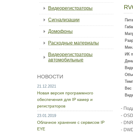
RV
Видеорегистраторы
Сигнализации
Пит
Габа
Домофоны
Мат
Раз
Расходные материалы
Мин.
Видеорегистраторы
ИК п
автомобильные
День
Вид
Объ
НОВОСТИ
Темп
21.12.2021
Вес 
Новая версия программного
Вид
обеспечения для IP камер и
регистраторов
- Под
- OS
23.01.2019
Облачное хранение с сервисом IP
- DN
EYE
- DWD