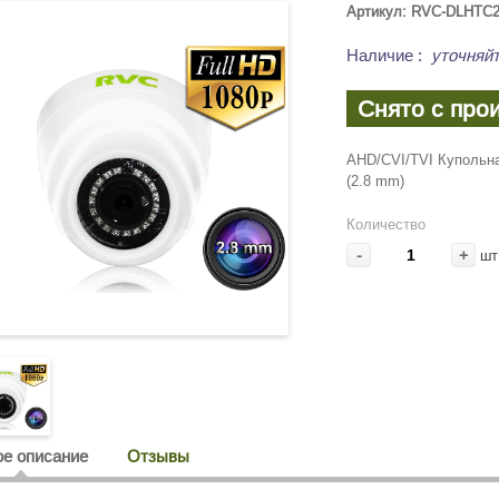
Артикул: RVC-DLHTC2
Наличие
:
уточняйт
Снято с про
AHD/CVI/TVI Купольн
(2.8 mm)
Количество
-
+
шт
е описание
Отзывы