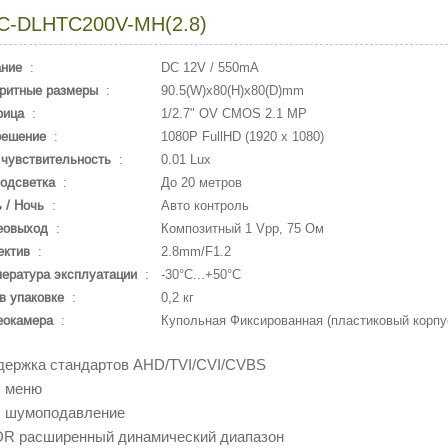
C-DLHTC200V-MH(2.8)
ание
:
DC 12V / 550mA
ритные размеры
:
90.5(W)x80(H)x80(D)mm
рица
:
1/2.7" OV CMOS 2.1 MP
решение
:
1080P FullHD (1920 x 1080)
чувствительность
:
0.01 Lux
одсветка
:
До 20 метров
 / Ночь
:
Авто контроль
еовыход
:
Композитный 1 Vpp, 75 Ом
ектив
:
2.8mm/F1.2
ература эксплуатации
:
-30°С...+50°С
в упаковке
:
0,2 кг
еокамера
:
Купольная Фиксированная (пластиковый корпу
держка стандартов AHD/TVI/CVI/CVBS
D меню
R шумоподавление
R расширенный динамический диапазон