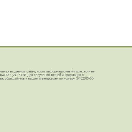
енная на данном сайте, носит информационный характер и не
ьи 437 (2) ГК РФ. Для получения точной информации о
йста, обращайтесь к нашим менеджерам по номеру (8452)65-60-