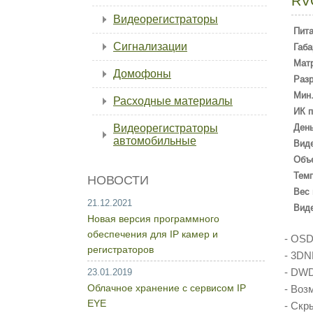
RV
Видеорегистраторы
Пит
Сигнализации
Габа
Мат
Домофоны
Раз
Мин.
Расходные материалы
ИК п
Видеорегистраторы
День
автомобильные
Вид
Объ
Темп
НОВОСТИ
Вес 
21.12.2021
Вид
Новая версия программного
обеспечения для IP камер и
- OS
регистраторов
- 3D
- DWD
23.01.2019
Облачное хранение с сервисом IP
- Воз
EYE
- Скр