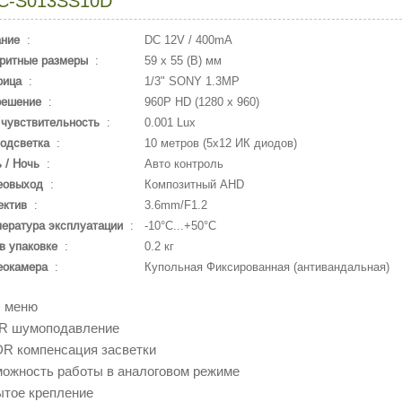
C-S013SS10D
ание
:
DC 12V / 400mA
ритные размеры
:
59 х 55 (В) мм
рица
:
1/3" SONY 1.3MP
решение
:
960P HD (1280 x 960)
чувствительность
:
0.001 Lux
одсветка
:
10 метров (5х12 ИК диодов)
 / Ночь
:
Авто контроль
еовыход
:
Композитный AHD
ектив
:
3.6mm/F1.2
ература эксплуатации
:
-10°С...+50°С
в упаковке
:
0.2 кг
еокамера
:
Купольная Фиксированная (антивандальная)
D меню
NR шумоподавление
R компенсация засветки
можность работы в аналоговом режиме
ытое крепление