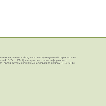
енная на данном сайте, носит информационный характер и не
ьи 437 (2) ГК РФ. Для получения точной информации о
йста, обращайтесь к нашим менеджерам по номеру (8452)65-60-