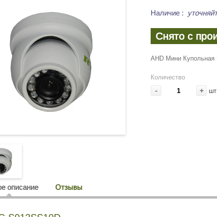
Наличие
:
уточняйт
Снято с про
AHD Мини Купольная 
Количество
-
+
шт
е описание
Отзывы