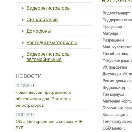
RVC-SHT3
Видеорегистраторы
Видеостандарт
Сигнализации
Поддержка стан
Процессор
:
Домофоны
Матрица
:
Разрешение
:
Расходные материалы
Мин. чувствите
Видеорегистраторы
Тип объектива
автомобильные
Фокусное расст
ИК подсветка
:
Дистанция ИК п
НОВОСТИ
Режим день/ноч
21.12.2021
Видеовыход
:
Новая версия программного
Тип корпуса
:
обеспечения для IP камер и
Материал корпу
регистраторов
Габаритные раз
23.01.2019
Класс защиты
Облачное хранение с сервисом IP
Температура эк
EYE
OSD меню
: