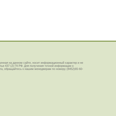
енная на данном сайте, носит информационный характер и не
ьи 437 (2) ГК РФ. Для получения точной информации о
йста, обращайтесь к нашим менеджерам по номеру (8452)65-60-