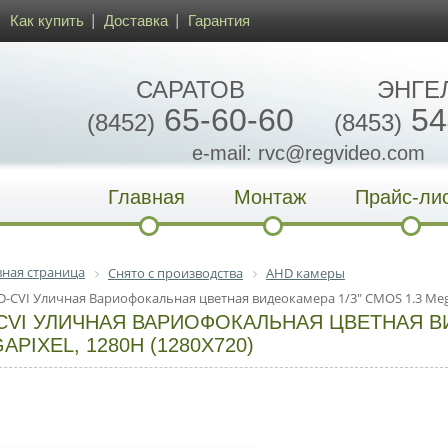
Как купить
Доставка
Гарантия
САРАТОВ
ЭНГЕ
65-60-60
54
(8452)
(8453)
e-mail: rvc@regvideo.com
Главная
Монтаж
Прайс-ли
вная страница
Снято с производства
AHD камеры
D-CVI Уличная Вариофокальная цветная видеокамера 1/3" CMOS 1.3 Mega
CVI УЛИЧНАЯ ВАРИОФОКАЛЬНАЯ ЦВЕТНАЯ ВИ
APIXEL, 1280H (1280X720)