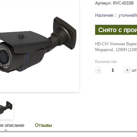
Артикул: RVC-8215B
Наличие
:
уточняйт
Снято с про
HD-CVI Уличная Вари
Megapixel, 1280H (128
Количество
-
+
шт
е описание
Отзывы