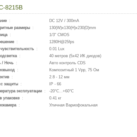
C-8215B
ание
:
DC 12V / 300mA
ритные размеры
:
130(W)x130(H)x230(D)mm
рица
:
1/3" CMOS
решение
:
1280H@25fps
чувствительность
:
0.01 Lux
одсветка
:
40 метров (5х42 ИК диодов)
 / Ночь
:
Авто контроль CDS
еовыход
:
Композитный 1 Vpp, 75 Ом
ектив
:
2.8 - 12 мм
сс защиты
:
IP - 66
ература эксплуатации
:
-20°С...+60°С
в упаковке
:
0.41 кг
еокамера
:
Уличная Вариофокальная