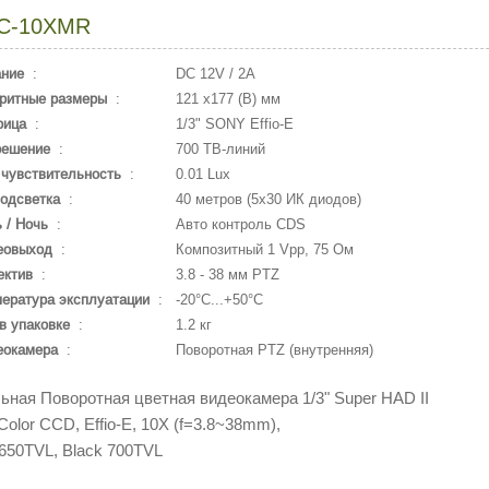
C-10XMR
ание
:
DC 12V / 2A
ритные размеры
:
121 х177 (В) мм
рица
:
1/3" SONY Effio-E
решение
:
700 ТВ-линий
чувствительность
:
0.01 Lux
одсветка
:
40 метров (5х30 ИК диодов)
 / Ночь
:
Авто контроль CDS
еовыход
:
Композитный 1 Vpp, 75 Ом
ектив
:
3.8 - 38 мм PTZ
ература эксплуатации
:
-20°С...+50°С
в упаковке
:
1.2 кг
еокамера
:
Поворотная PTZ (внутренняя)
ьная Поворотная цветная видеокамера 1/3" Super HAD II
Color CCD, Effio-E, 10X (f=3.8~38mm),
 650TVL, Black 700TVL