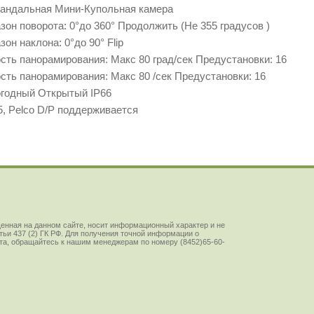
андальная Мини-Купольная камера
зон поворота: 0°до 360° Продолжить (Не 355 градусов )
зон наклона: 0°до 90° Flip
сть панорамирования: Макс 80 град/сек Предустановки: 16
сть панорамирования: Макс 80 /сек Предустановки: 16
годный Открытый IP66
, Pelco D/P поддерживается
енная на данном сайте, носит информационный характер и не
ьи 437 (2) ГК РФ. Для получения точной информации о
йста, обращайтесь к нашим менеджерам по номеру (8452)65-60-