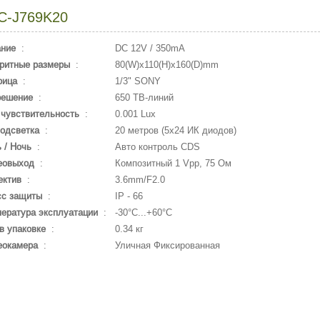
C-J769K20
ание
:
DC 12V / 350mA
ритные размеры
:
80(W)x110(H)x160(D)mm
рица
:
1/3" SONY
решение
:
650 ТВ-линий
чувствительность
:
0.001 Lux
одсветка
:
20 метров (5х24 ИК диодов)
 / Ночь
:
Авто контроль CDS
еовыход
:
Композитный 1 Vpp, 75 Ом
ектив
:
3.6mm/F2.0
сс защиты
:
IP - 66
ература эксплуатации
:
-30°С...+60°С
в упаковке
:
0.34 кг
еокамера
:
Уличная Фиксированная