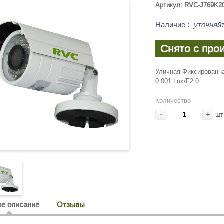
Артикул: RVC-J769K2
Наличие
:
уточняйт
Снято с про
Уличная Фиксированна
0.001 Lux/F2.0
Количество
-
+
шт
е описание
Отзывы