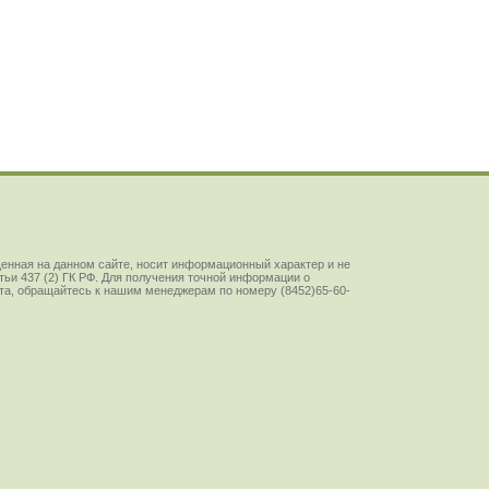
енная на данном сайте, носит информационный характер и не
ьи 437 (2) ГК РФ. Для получения точной информации о
йста, обращайтесь к нашим менеджерам по номеру (8452)65-60-