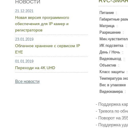
RVC-SMAR
НОВОСТИ
21.12.2021
Питание
:
Новая версия программного
Габаритные раз
обеспечения для IP камер и
Матрица
:
регистраторов
Разрешение
:
Мин.чувствител
23.01.2019
Облачное хранение с сервисом IP
ИК подсветка
:
EYE
День / Ночь
:
Видеовыход
:
01.01.2019
Объектив
:
Переходи на 4K UHD
Класс защиты
Температура эк
Все новости
Вес в упаковке
Видеокамера
:
- Поддержка кар
- Тревога по о
- Поворот на 35
- Поддержка уд