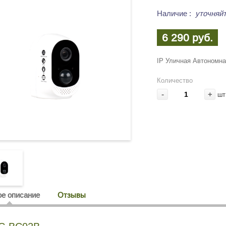
Наличие
:
уточняйт
6 290 руб.
IP Уличная Автономна
Количество
-
+
шт
е описание
Отзывы