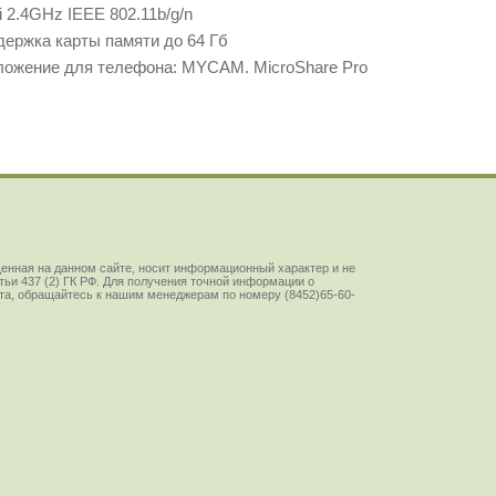
Fi 2.4GHz IEEE 802.11b/g/n
держка карты памяти до 64 Гб
ложение для телефона: MYCAM. MicroShare Pro
енная на данном сайте, носит информационный характер и не
ьи 437 (2) ГК РФ. Для получения точной информации о
йста, обращайтесь к нашим менеджерам по номеру (8452)65-60-