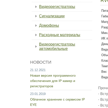
RV
Видеорегистраторы
Пит
Сигнализации
Габа
Мат
Домофоны
Раз
Мин.
Расходные материалы
ИК п
Видеорегистраторы
День
автомобильные
Вид
Объ
Кла
НОВОСТИ
Темп
21.12.2021
Вес 
Новая версия программного
Вид
обеспечения для IP камер и
регистраторов
Прочи
- Вст
23.01.2019
Облачное хранение с сервисом IP
- Вст
EYE
- Вст