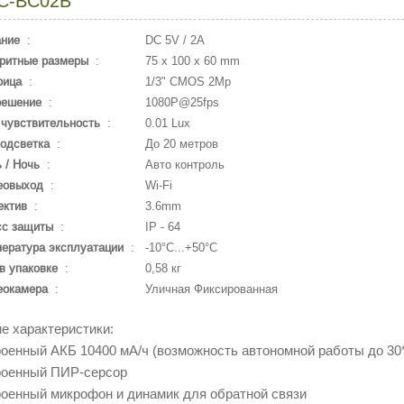
C-BC02B
ание
:
DC 5V / 2A
ритные размеры
:
75 x 100 x 60 mm
рица
:
1/3" CMOS 2Mp
решение
:
1080P@25fps
чувствительность
:
0.01 Lux
одсветка
:
До 20 метров
 / Ночь
:
Авто контроль
еовыход
:
Wi-Fi
ектив
:
3.6mm
сс защиты
:
IP - 64
ература эксплуатации
:
-10°С...+50°С
в упаковке
:
0,58 кг
еокамера
:
Уличная Фиксированная
е характеристики:
роенный АКБ 10400 мА/ч (возможность автономной работы до 30*
роенный ПИР-серсор
роенный микрофон и динамик для обратной связи