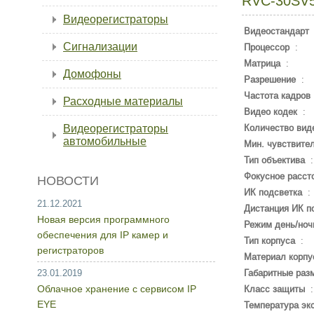
RVC-30SV
Видеорегистраторы
Видеостандарт
Сигнализации
Процессор
:
Матрица
:
Домофоны
Разрешение
:
Частота кадров
Расходные материалы
Видео кодек
:
Видеорегистраторы
Количество вид
автомобильные
Мин. чувствите
Тип объектива
Фокусное расст
НОВОСТИ
ИК подсветка
:
21.12.2021
Дистанция ИК п
Новая версия программного
Режим день/ноч
обеспечения для IP камер и
Тип корпуса
:
регистраторов
Материал корпу
23.01.2019
Габаритные раз
Облачное хранение с сервисом IP
Класс защиты
EYE
Температура эк