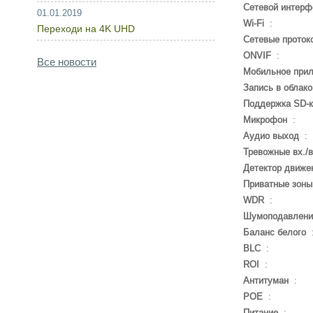
Сетевой интерф
01.01.2019
Wi-Fi
:
Переходи на 4K UHD
Сетевые проток
ONVIF
:
Все новости
Мобильное при
Запись в облако
Поддержка SD-
Микрофон
:
Аудио выход
:
Тревожные вх./
Детектор движе
Приватные зоны
WDR
:
Шумоподавлени
Баланс белого
BLC
:
ROI
:
Антитуман
:
POE
:
Питание
: