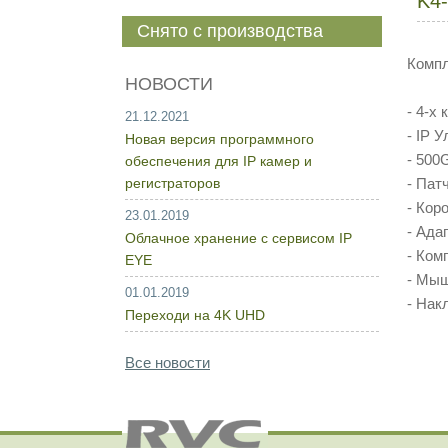
K4
Снято с производства
Компл
НОВОСТИ
- 4-x
21.12.2021
- IP 
Новая версия программного
- 500
обеспечения для IP камер и
регистраторов
- Пат
- Кор
23.01.2019
- Ада
Облачное хранение с сервисом IP
- Ком
EYE
- Мыш
01.01.2019
- Нак
Переходи на 4K UHD
Все новости