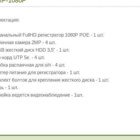
-IP-1080P
ектация:
 канальный FullHD регистратор 1080P POE - 1 шт.
Уличная камера 2MP - 4 шт.
GB жесткий диск HDD 3,5" - 1 шт.
ч-корд UTP 5e - 4 шт.
обка распаячная для о/п - 4 шт.
птер питания для регистратора - 1 шт.
плект болтов для крепления жесткого диска - 1 шт.
ь - 1 шт.
лейка ведется видеонаблюдение - 1шт.