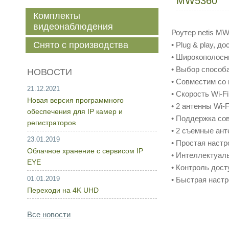
MW5360
Комплекты
видеонаблюдения
Роутер netis MW
Снято с производства
• Plug & play, 
• Широкополосн
• Выбор способ
НОВОСТИ
• Совместим со в
21.12.2021
• Скорость Wi-Fi
Новая версия программного
• 2 антенны Wi
обеспечения для IP камер и
• Поддержка со
регистраторов
• 2 съемные ан
23.01.2019
• Простая наст
Облачное хранение с сервисом IP
• Интеллектуал
EYE
• Контроль дос
01.01.2019
• Быстрая наст
Переходи на 4K UHD
Все новости