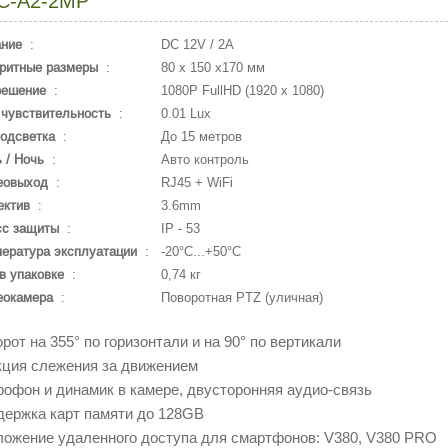
C-A2-2MP
ание
:
DC 12V / 2A
ритные размеры
:
80 x 150 x170 мм
решение
:
1080P FullHD (1920 x 1080)
чувствительность
:
0.01 Lux
одсветка
:
До 15 метров
 / Ночь
:
Авто контроль
еовыход
:
RJ45 + WiFi
ектив
:
3.6mm
сс защиты
:
IP - 53
ература эксплуатации
:
-20°С...+50°С
в упаковке
:
0,74 кг
еокамера
:
Поворотная PTZ (уличная)
орот на 355° по горизонтали и на 90° по вертикали
кция слежения за движением
рофон и динамик в камере, двусторонняя аудио-связь
держка карт памяти до 128GB
ложение удаленного доступа для смартфонов: V380, V380 PRO