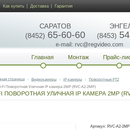
Как купить
Доставка
Гарантия
САРАТОВ
ЭНГЕ
65-60-60
54
(8452)
(8453)
e-mail: rvc@regvideo.com
Главная
Монтаж
Прайс-ли
вная страница
Видеокамеры
IP-камеры
Поворотные PTZ
i-Fi Поворотная Уличная IP камера 2MP (RVC-A2-2MP)
FI ПОВОРОТНАЯ УЛИЧНАЯ IP КАМЕРА 2MP (RV
Артикул: RVC-A2-2MP