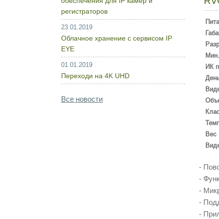
RV
обеспечения для IP камер и
регистраторов
Пит
23.01.2019
Габа
Облачное хранение с сервисом IP
Раз
EYE
Мин.
01.01.2019
ИК п
Переходи на 4K UHD
День
Вид
Все новости
Объ
Кла
Темп
Вес 
Вид
- Пов
- Фун
- Мик
- Под
- При