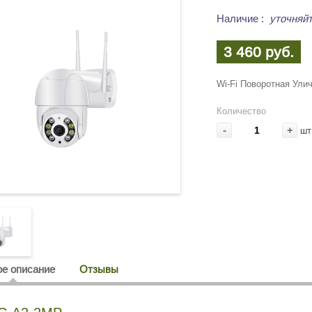
Наличие
:
уточняйт
3 460 руб.
Wi-Fi Поворотная Ули
Количество
-
+
шт
е описание
Отзывы