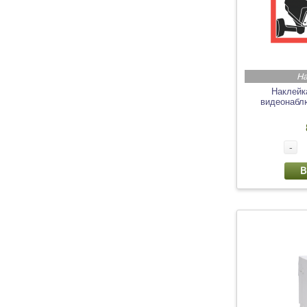
На
Наклейк
видеонабл
-
В