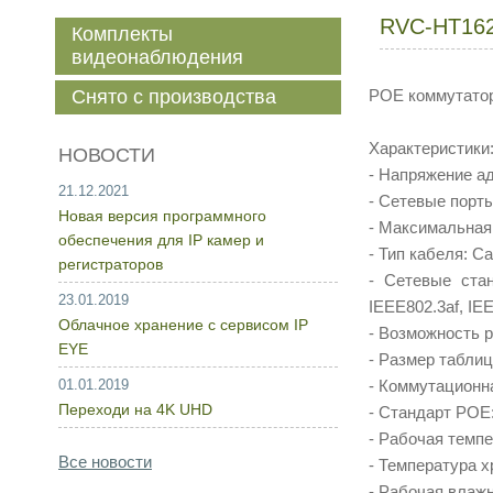
RVC-HT16
Комплекты
видеонаблюдения
Снято с производства
POE коммутатор 
Характеристики
НОВОСТИ
- Напряжение а
21.12.2021
- Сетевые порты
Новая версия программного
- Максимальная
обеспечения для IP камер и
- Тип кабеля: Ca
регистраторов
- Сетевые стан
23.01.2019
IEEE802.3af, IE
Облачное хранение с сервисом IP
- Возможность 
EYE
- Размер табли
01.01.2019
- Коммутационна
Переходи на 4K UHD
- Стандарт POE:
- Рабочая темпе
Все новости
- Температура х
- Рабочая влаж