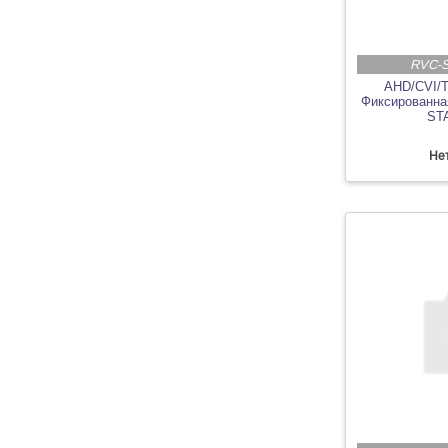
RVC-
AHD/CVI/
Фиксированна
ST
Нет