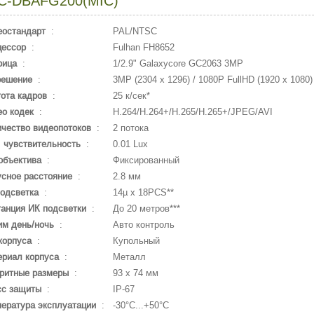
C-DBAFG200(MIC)
еостандарт
:
PAL/NTSC
цессор
:
Fulhan FH8652
рица
:
1/2.9" Galaxycore GC2063 3MP
решение
:
3MP (2304 х 1296) / 1080P FullHD (1920 x 1080) 
ота кадров
:
25 к/сек*
о кодек
:
H.264/H.264+/H.265/H.265+/JPEG/AVI
чество видеопотоков
:
2 потока
 чувствительность
:
0.01 Lux
объектива
:
Фиксированный
сное расстояние
:
2.8 мм
одсветка
:
14µ x 18PCS**
анция ИК подсветки
:
До 20 метров***
м день/ночь
:
Авто контроль
корпуса
:
Купольный
риал корпуса
:
Металл
ритные размеры
:
93 х 74 мм
сс защиты
:
IP-67
ература эксплуатации
:
-30°С...+50°С