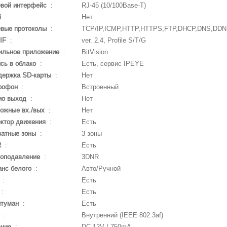
евой интерфейс
:
RJ-45 (10/100Base-T)
i
:
Нет
евые протоколы
:
TCP/IP,ICMP,HTTP,HTTPS,FTP,DHCP,DNS,DDN
IF
:
ver. 2.4, Profile S/T/G
ильное приложение
:
BitVision
сь в облако
:
Есть, сервис IPEYE
держка SD-карты
:
Нет
рофон
:
Встроенный
ио выход
:
Нет
ожные вх./вых
:
Нет
ктор движения
:
Есть
ватные зоны
:
3 зоны
R
:
Есть
оподавление
:
3DNR
нс белого
:
Авто/Ручной
:
Есть
:
Есть
итуман
:
Есть
:
Внутренний (IEEE 802.3af)
ание
:
DC 12V / 750mA