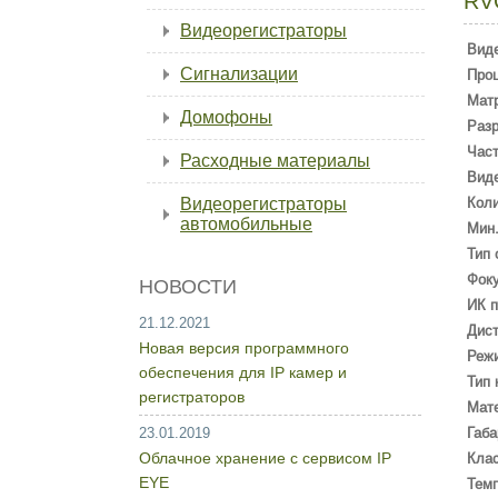
RV
Видеорегистраторы
Вид
Сигнализации
Про
Мат
Домофоны
Раз
Част
Расходные материалы
Виде
Видеорегистраторы
Коли
автомобильные
Мин.
Тип 
Фоку
НОВОСТИ
ИК п
21.12.2021
Дист
Новая версия программного
Режи
обеспечения для IP камер и
Тип 
регистраторов
Мате
23.01.2019
Габа
Облачное хранение с сервисом IP
Кла
EYE
Темп