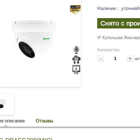
Наличие
:
уточняйт
Снято с про
IP Купольная Фиксиро
Количество
-
+
шт
е описание
Отзывы