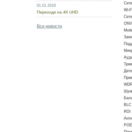
Сет
01.01.2019
Wi-F
Переходи на 4K UHD
Сет
ONV
Все новости
Моб
Запи
Под
Мик
Ауд
Трев
Дете
При
WD
Шум
Бала
BLC
ROI
Ант
POE
Пит