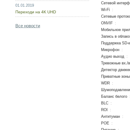
Сетевой интерф
01.01.2019
Wi-Fi
:
Переходи на 4K UHD
Сетевые проток
ONVIF
:
Все новости
Мобильное при
Запись в облако
Поддержка SD-
Микрофон
:
Аудио выход
:
Тревожные вх./
Детектор движе
Приватные зоны
WDR
:
Шумоподавлени
Баланс белого
BLC
:
ROI
:
Антитуман
:
POE
:
Питание
: