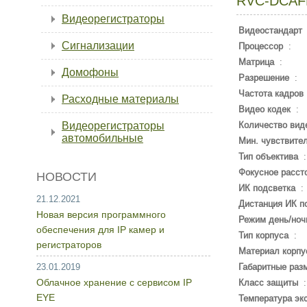
RVC-DCAF
Видеорегистраторы
Видеостандарт
Сигнализации
Процессор
:
Матрица
:
Домофоны
Разрешение
:
Частота кадров
Расходные материалы
Видео кодек
:
Видеорегистраторы
Количество вид
автомобильные
Мин. чувствите
Тип объектива
Фокусное расст
НОВОСТИ
ИК подсветка
:
21.12.2021
Дистанция ИК п
Новая версия программного
Режим день/ноч
обеспечения для IP камер и
Тип корпуса
:
регистраторов
Материал корпу
23.01.2019
Габаритные раз
Облачное хранение с сервисом IP
Класс защиты
EYE
Температура эк