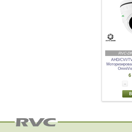
RVC-D
AHD/CVI/T
Моторизирован
OmniVi
6
-
В