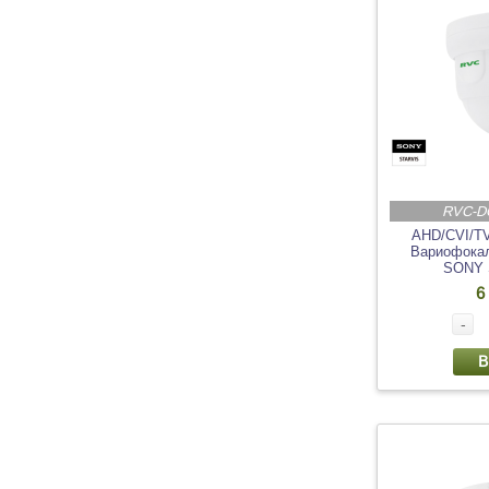
RVC-D
AHD/CVI/T
Вариофокал
SONY 
6
-
В