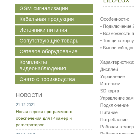
LILU-LUX
GSM-сигнализации
Кабельная продукция
Особенности:
• Подключение 
Источники питания
• Возможность 
Сопутствующие товары
• Толщина корпу
• Выносной ада
Сетевое оборудование
Комплекты
Характеристики
видеонаблюдения
Дисплей TFT
Управление
Снято с производства
Интерком 
SD кар
НОВОСТИ
Управление за
21.12.2021
Подключение
Новая версия программного
Питание 14,
обеспечения для IP камер и
Потребление
регистраторов
Рабочая темпер
Рабочая влаж