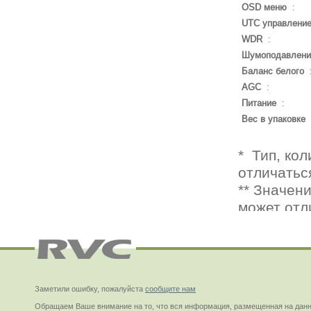
OSD меню
:
UTC управлени
WDR
:
Шумоподавлени
Баланс белого
AGC
:
Питание
:
Вес в упаковке
Заметили ошибку, пожалуйста
сообщите нам
Обращаем Ваше внимание на то, что вся информация, размещенная на данн