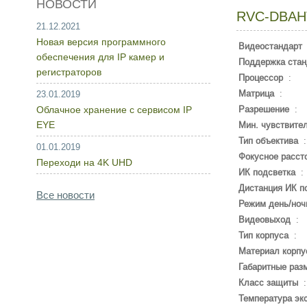
НОВОСТИ
RVC-DBAH
21.12.2021
Новая версия программного
Видеостандарт
обеспечения для IP камер и
Поддержка стан
регистраторов
Процессор
:
Матрица
:
23.01.2019
Облачное хранение с сервисом IP
Разрешение
:
EYE
Мин. чувствите
Тип объектива
01.01.2019
Фокусное расст
Переходи на 4K UHD
ИК подсветка
:
Дистанция ИК п
Все новости
Режим день/ноч
Видеовыход
:
Тип корпуса
:
Материал корпу
Габаритные раз
Класс защиты
Температура эк