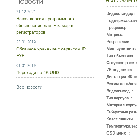
RVC-SAHT
НОВОСТИ
21.12.2021
Видеостандарт
Новая версия программного
Поддержка стан
обеспечения для IP камер и
Процессор
:
регистраторов
Матрица
:
Разрешение
:
23.01.2019
Облачное хранение с сервисом IP
Мин. чувствите
EYE
Тип объектива
Фокусное расст
01.01.2019
ИК подсветка
:
Переходи на 4K UHD
Дистанция ИК п
Режим день/ноч
Все новости
Видеовыход
:
Тип корпуса
:
Материал корпу
Габаритные раз
Класс защиты
Температура эк
OSD меню
: