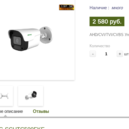
Наличие
:
много
2 580 руб.
AHD/CVI/TVI/CVBS Ул
Количество
-
+
шт
е описание
Отзывы