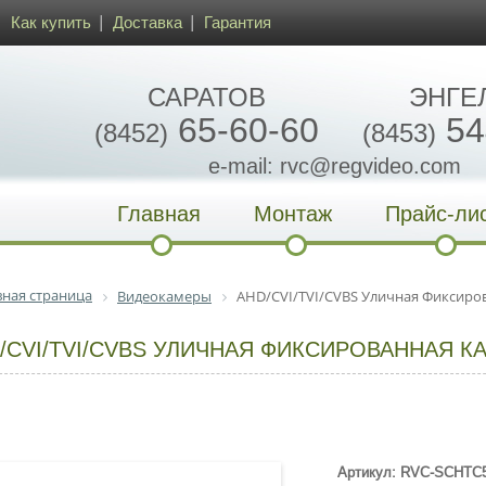
Как купить
Доставка
Гарантия
САРАТОВ
ЭНГЕ
65-60-60
54
(8452)
(8453)
e-mail: rvc@regvideo.com
Главная
Монтаж
Прайс-ли
вная страница
Видеокамеры
AHD/CVI/TVI/CVBS Уличная Фиксиров
/CVI/TVI/CVBS УЛИЧНАЯ ФИКСИРОВАННАЯ КА
Артикул: RVC-SCHTC