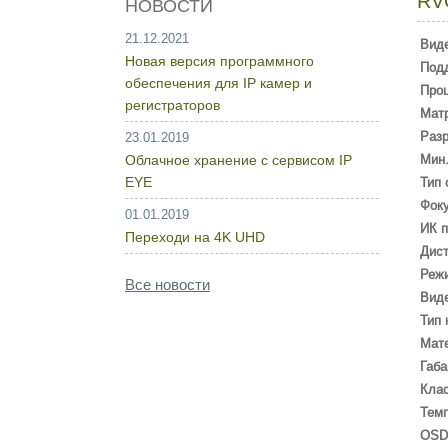
RV
НОВОСТИ
21.12.2021
Вид
Новая версия программного
Под
обеспечения для IP камер и
Про
регистраторов
Мат
Раз
23.01.2019
Облачное хранение с сервисом IP
Мин.
EYE
Тип 
Фоку
01.01.2019
ИК п
Переходи на 4K UHD
Дист
Режи
Все новости
Вид
Тип 
Мате
Габа
Кла
Темп
OSD