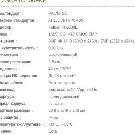
C-SCHTC500FKE
еостандарт
:
PAL/NTSC
держка стандартов
:
AHD/CVI/TVI/CVBS
цессор
:
Fulhan FH8538E
рица
:
1/2.5" SOi K17 CMOS 5MP
решение
:
8MP 4K UHD (3840 x 2160) / 5MP (2592 x 1944) /
 чувствительность
:
0.01 Lux
объектива
:
Фиксированный
сное расстояние
:
2.8 мм
одсветка
:
42µ x 2PCS*
анция ИК подсветки
:
До 25 метров**
м день/ночь
:
Авто контроль
еовыход
:
Композитный 1 Vpp, 75 Ом
корпуса
:
Цилиндрический
риал корпуса
:
Пластик
ритные размеры
:
69.8 x 67.9 x 140 мм
сс защиты
:
IP-66
ература эксплуатации
:
-30°С...+50°С
 меню
:
Есть