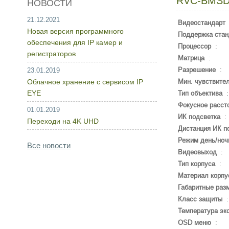
RVC-BMSD
НОВОСТИ
21.12.2021
Видеостандарт
Новая версия программного
Поддержка стан
обеспечения для IP камер и
Процессор
:
регистраторов
Матрица
:
Разрешение
:
23.01.2019
Облачное хранение с сервисом IP
Мин. чувствите
EYE
Тип объектива
Фокусное расст
01.01.2019
ИК подсветка
:
Переходи на 4K UHD
Дистанция ИК п
Режим день/ноч
Все новости
Видеовыход
:
Тип корпуса
:
Материал корпу
Габаритные раз
Класс защиты
Температура эк
OSD меню
: