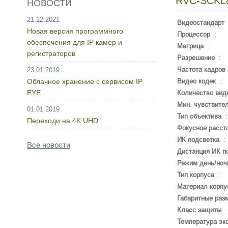
RVC-SCKL
НОВОСТИ
21.12.2021
Видеостандарт
Новая версия программного
Процессор
:
обеспечения для IP камер и
Матрица
:
регистраторов
Разрешение
:
Частота кадров
23.01.2019
Облачное хранение с сервисом IP
Видео кодек
:
EYE
Количество вид
Мин. чувствите
01.01.2019
Тип объектива
Переходи на 4K UHD
Фокусное расст
ИК подсветка
:
Все новости
Дистанция ИК п
Режим день/ноч
Тип корпуса
:
Материал корпу
Габаритные раз
Класс защиты
Температура эк