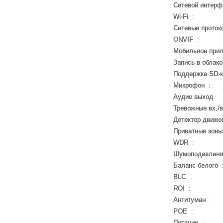
Сетевой интерф
Wi-Fi
:
Сетевые проток
ONVIF
:
Мобильное при
Запись в облако
Поддержка SD-
Микрофон
:
Аудио выход
:
Тревожные вх./
Детектор движе
Приватные зоны
WDR
:
Шумоподавлени
Баланс белого
BLC
:
ROI
:
Антитуман
:
POE
:
Питание
: