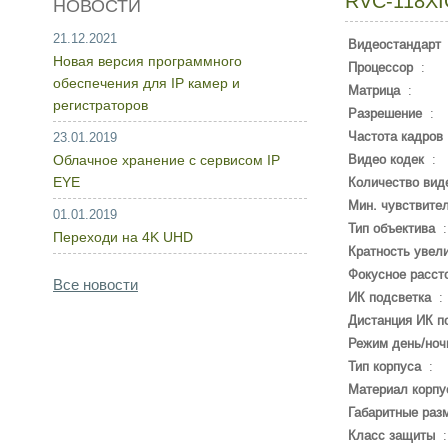
RVC-118XI
НОВОСТИ
21.12.2021
Видеостандарт
Новая версия программного
Процессор
:
обеспечения для IP камер и
Матрица
:
регистраторов
Разрешение
:
Частота кадров
23.01.2019
Облачное хранение с сервисом IP
Видео кодек
:
EYE
Количество вид
Мин. чувствите
01.01.2019
Тип объектива
Переходи на 4K UHD
Кратность увел
Фокусное расст
Все новости
ИК подсветка
:
Дистанция ИК п
Режим день/ноч
Тип корпуса
:
Материал корпу
Габаритные раз
Класс защиты