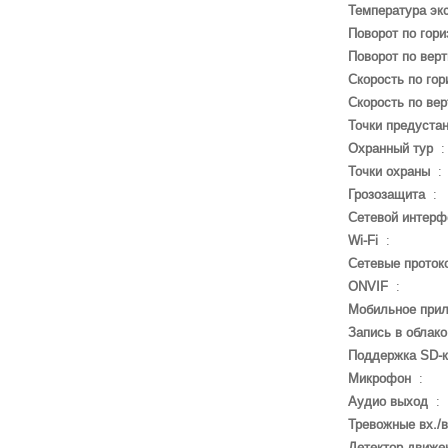
Температура эк
Поворот по гори
Поворот по вер
Скорость по гор
Скорость по вер
Точки предуста
Охранный тур
Точки охраны
:
Грозозащита
:
Сетевой интерф
Wi-Fi
:
Сетевые проток
ONVIF
:
Мобильное при
Запись в облако
Поддержка SD-
Микрофон
:
Аудио выход
:
Тревожные вх./
Детектор движе