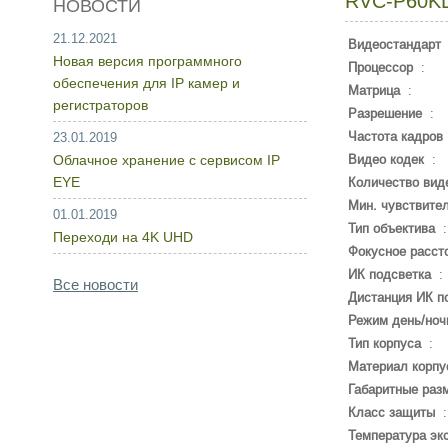
RVC-P60K
НОВОСТИ
21.12.2021
Видеостандарт
Новая версия программного
Процессор
:
обеспечения для IP камер и
Матрица
:
регистраторов
Разрешение
:
Частота кадров
23.01.2019
Облачное хранение с сервисом IP
Видео кодек
:
EYE
Количество вид
Мин. чувствите
01.01.2019
Тип объектива
Переходи на 4K UHD
Фокусное расст
ИК подсветка
:
Все новости
Дистанция ИК п
Режим день/ноч
Тип корпуса
:
Материал корпу
Габаритные раз
Класс защиты
Температура эк