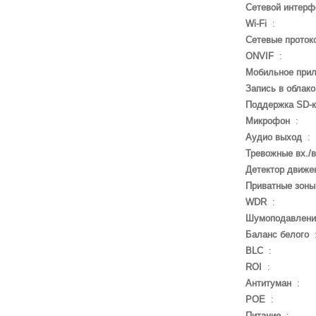
Сетевой интерф
Wi-Fi
:
Сетевые проток
ONVIF
:
Мобильное при
Запись в облако
Поддержка SD-
Микрофон
:
Аудио выход
:
Тревожные вх./
Детектор движе
Приватные зоны
WDR
:
Шумоподавлени
Баланс белого
BLC
:
ROI
:
Антитуман
:
POE
:
Питание
: